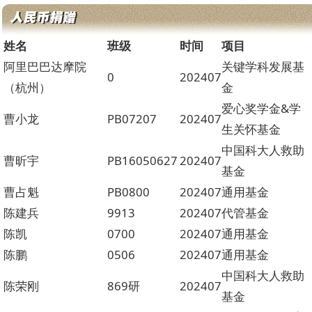
姓名
班级
时间
项目
阿里巴巴达摩院
关键学科发展基
0
202407
（杭州）
金
爱心奖学金&学
曹小龙
PB07207
202407
生关怀基金
中国科大人救助
曹昕宇
PB16050627
202407
基金
曹占魁
PB0800
202407
通用基金
陈建兵
9913
202407
代管基金
陈凯
0700
202407
通用基金
陈鹏
0506
202407
通用基金
中国科大人救助
陈荣刚
869研
202407
基金