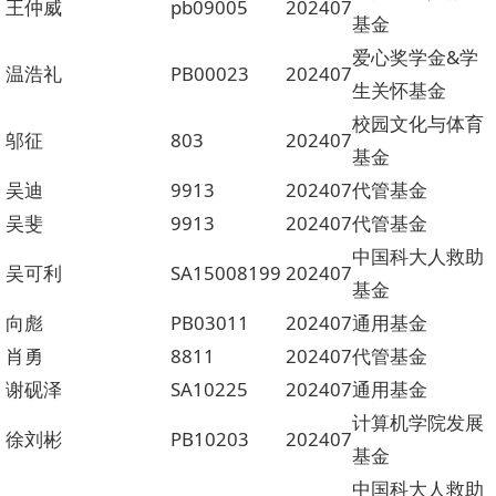
王仲威
pb09005
202407
基金
爱心奖学金&学
温浩礼
PB00023
202407
生关怀基金
校园文化与体育
邬征
803
202407
基金
吴迪
9913
202407
代管基金
吴斐
9913
202407
代管基金
中国科大人救助
吴可利
SA15008199
202407
基金
向彪
PB03011
202407
通用基金
肖勇
8811
202407
代管基金
谢砚泽
SA10225
202407
通用基金
计算机学院发展
徐刘彬
PB10203
202407
基金
中国科大人救助