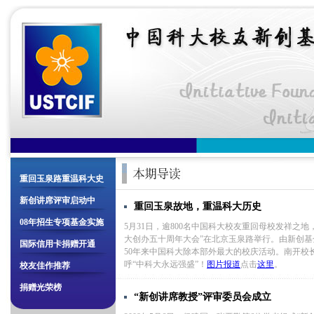
重回玉泉路重温科大史
新创讲席评审启动中
重回玉泉故地，重温科大历史
08年招生专项基金实施
5月31日，逾800名中国科大校友重回母校发祥之地
大创办五十周年大会”在北京玉泉路举行。由新创
国际信用卡捐赠开通
50年来中国科大除本部外最大的校庆活动。南开校
呼“中科大永远强盛”！
图片报道
点击
这里
。
校友佳作推荐
捐赠光荣榜
“新创讲席教授”评审委员会成立