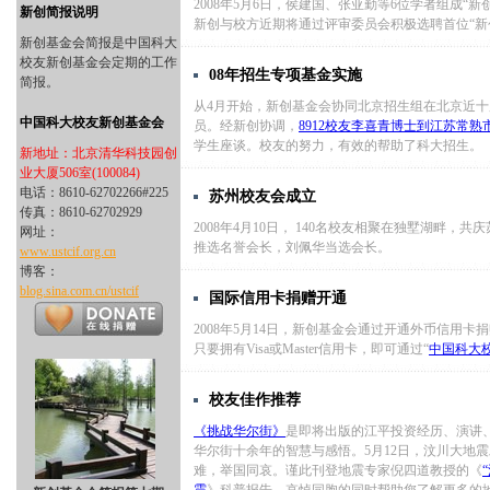
2008年5月6日，侯建国、张亚勤等6位学者组成“
新创简报说明
新创与校方近期将通过评审委员会积极选聘首位“新
新创基金会简报是中国科大
校友新创基金会定期的工作
08年招生专项基金实施
简报。
从4月开始，新创基金会协同北京招生组在北京近
中国科大校友新创基金会
员。经新创协调，
8912校友李喜青博士到江苏常
学生座谈。校友的努力，有效的帮助了科大招生。
新地址：北京清华科技园创
业大厦506室(100084)
电话：8610-62702266#225
苏州校友会成立
传真：8610-62702929
2008年4月10日， 140名校友相聚在独墅湖畔，
网址：
推选名誉会长，刘佩华当选会长。
www.ustcif.org.cn
博客：
blog.sina.com.cn/ustcif
国际信用卡捐赠开通
2008年5月14日，新创基金会通过开通外币信用
只要拥有Visa或Master信用卡，即可通过“
中国科大
校友佳作推荐
《挑战华尔街》
是即将出版的江平投资经历、演讲
华尔街十余年的智慧与感悟。5月12日，汶川大地
难，举国同哀。谨此刊登地震专家倪四道教授的《