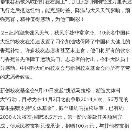
都很容易被风吹的打在右腿上“，加上他们刚刚经过万里长途
飞行之后抵达纽约，能克服时差、降温与大风天气影响，顽
强完赛，精神值得感动，为他们喝彩！
2日纽约迎来强风天气，秋风所处非常寒冷。10余名中国科
大纽约校友在沿途设置了四个加油站保障了中国科大健儿的
香蕉补给。许多校友志愿者甚至未进食，他们将所有的饮水
与香蕉首先保障了运动员们。志愿者的付出，令科大队员十
分感动。中国科大纽约校友会与新创校友基金会向所有辛劳
的志愿者致敬。
新创校友基金会9月20日发起“挑战马拉松，塑造文体科
大”行动，目标为在11月2日之前争取2014人次、56万元的
草根捐赠支持“文体基金”，截至纽约马拉松结束，已有约
2030人次校友捐赠56.5万元，第一阶段筹款任务顺利完
成，傅乐民校友将兑现承诺，捐赠100万元，与其他校友捐