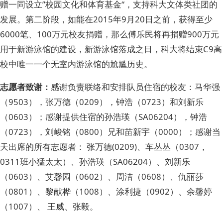
赠一同设立”校园文化和体育基金“，支持科大文体类社团的
发展。第二阶段，如能在2015年9月20日之前，获得至少
6000笔、100万元校友捐赠，那么傅乐民将再捐赠900万元
用于新游泳馆的建设，新游泳馆落成之日，科大将结束C9高
校中唯一一个无室内游泳馆的尬尴历史。
志愿者致谢：
感谢负责联络和安排队员住宿的校友：马华强
（9503），张万德（0209），钟浩（0723）和刘新乐
（0603）；感谢提供住宿的孙浩瑛（SA06204），钟浩
（0723），刘峻铭（0800）兄和苗新宇（0000）；感谢当
天出席的所有志愿者： 张万德(0209)、车丛丛（0307，
0311班小猛太太）、孙浩瑛（SA06204）、刘新乐
（0603）、艾馨园（0602）、周洁（0608）、仇丽莎
（0801）、黎献桦（1008）、涂利捷（0902）、余馨婷
（1007）、 王威、张毅。