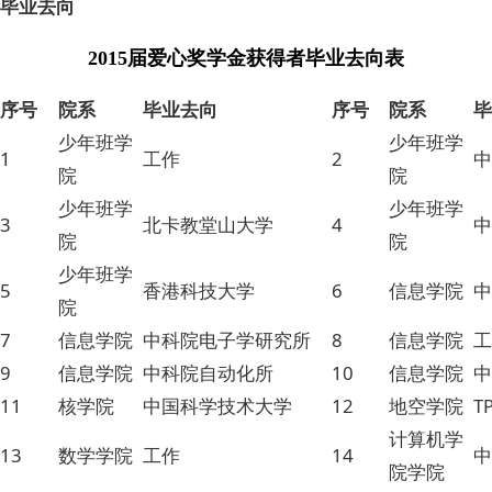
毕业去向
2015届爱心奖学金获得者毕业去向表
序号
院系
毕业去向
序号
院系
毕
少年班学
少年班学
1
工作
2
中
院
院
少年班学
少年班学
3
北卡教堂山大学
4
中
院
院
少年班学
5
香港科技大学
6
信息学院
中
院
7
信息学院
中科院电子学研究所
8
信息学院
工
9
信息学院
中科院自动化所
10
信息学院
中
11
核学院
中国科学技术大学
12
地空学院
T
计算机学
13
数学学院
工作
14
中
院学院