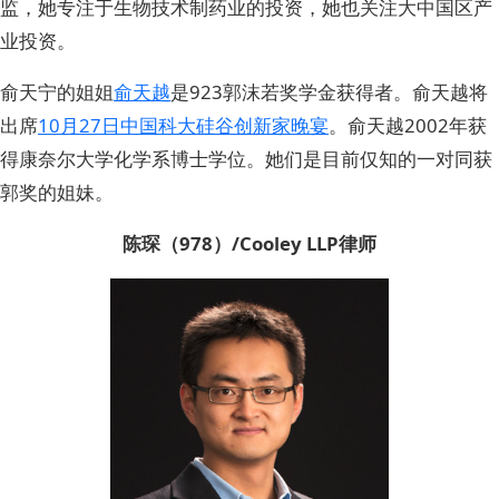
监，她专注于生物技术制药业的投资，她也关注大中国区产
业投资。
俞天宁的姐姐
俞天越
是923郭沫若奖学金获得者。俞天越将
出席
10月27日中国科大硅谷创新家晚宴
。俞天越2002年获
得康奈尔大学化学系博士学位。她们是目前仅知的一对同获
郭奖的姐妹。
陈琛（978）/Cooley LLP律师