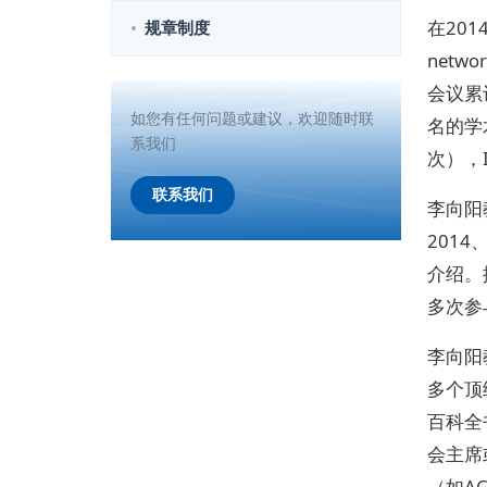
在2014年
规章制度
netw
会议累
如您有任何问题或建议，欢迎随时联
名的学
系我们
次），I
联系我们
李向阳教
2014、
介绍。撰写
多次参
李向阳教授
多个顶级国
百科全书
会主席
（如A