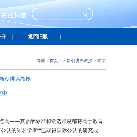
公开
返回旧版
导航：
首页
>
>
新创讲席教授
>
本文
新创讲席教授”
审中
起点高——其薪酬标准和遴选难度都将高于教育
行公认的知名学者”“已取得国际公认的研究成