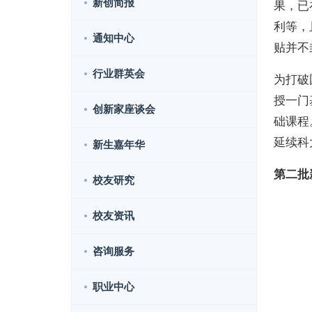
新创简报
果，已
利等，
通知中心
贴并不
行业群英会
为打破
授一门
创新家座谈会
础课程
延续科
新生嘉年华
第二批
校友研究
校友资讯
咨询服务
职业中心