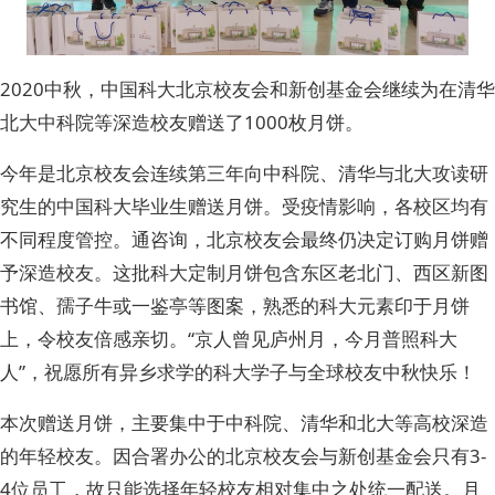
2020中秋，中国科大北京校友会和新创基金会继续为在清华
北大中科院等深造校友赠送了1000枚月饼。
今年是北京校友会连续第三年向中科院、清华与北大攻读研
究生的中国科大毕业生赠送月饼。受疫情影响，各校区均有
不同程度管控。通咨询，北京校友会最终仍决定订购月饼赠
予深造校友。这批科大定制月饼包含东区老北门、西区新图
书馆、孺子牛或一鉴亭等图案，熟悉的科大元素印于月饼
上，令校友倍感亲切。“京人曾见庐州月，今月普照科大
人”，祝愿所有异乡求学的科大学子与全球校友中秋快乐！
本次赠送月饼，主要集中于中科院、清华和北大等高校深造
的年轻校友。因合署办公的北京校友会与新创基金会只有3-
4位员工，故只能选择年轻校友相对集中之处统一配送。月