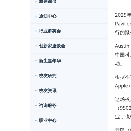
新创简报
2025
通知中心
Pav
行业群英会
行的聚
Aus
创新家座谈会
中国科
新生嘉年华
动。
校友研究
根据不
Appl
校友资讯
这场校
咨询服务
（95
业，也
职业中心
老猫（