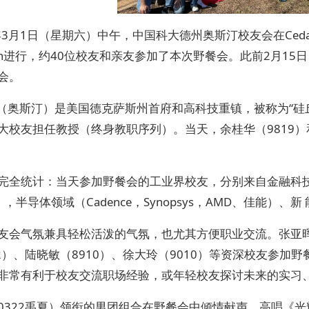
年3月1日（星期六）中午，中国科大德州奥斯汀校友会在Cedar Park的C
ilion进行，约40位校友和亲友参加了本次野餐会。此前2月
会。
tin（奥斯汀）是美国德克萨斯州首府和高科技重镇，被称为“
大校友担任教授（终身教职序列）。当天，余桂华（9819）
完全统计：当天参加野餐会的工业界校友，分别来自金融科技领域
e），半导体领域（Cadence，Synopsys，AMD、佳能）、
友会气氛兼具轻松活泼的气氛，也尤其方便职业交流。张亚晖（
02）、陆晓敏（8910）、徐大玲（9010）等资深校友参
非常有利于校友交流职场经验，或年轻校友探讨未来的实习
0322禹夏）领衔的男团组合在野餐会中倾情献声，高唱《