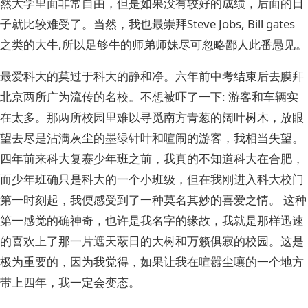
然大学里面非常自由，但是如果没有较好的成绩，后面的日
子就比较难受了。当然，我也最崇拜Steve Jobs, Bill gates
之类的大牛,所以足够牛的师弟师妹尽可忽略鄙人此番愚见。
最爱科大的莫过于科大的静和净。六年前中考结束后去膜拜
北京两所广为流传的名校。不想被吓了一下: 游客和车辆实
在太多。那两所校园里难以寻觅南方青葱的阔叶树木，放眼
望去尽是沾满灰尘的墨绿针叶和喧闹的游客，我相当失望。
四年前来科大复赛少年班之前，我真的不知道科大在合肥，
而少年班确只是科大的一个小班级，但在我刚进入科大校门
第一时刻起，我便感受到了一种莫名其妙的喜爱之情。 这种
第一感觉的确神奇，也许是我名字的缘故，我就是那样迅速
的喜欢上了那一片遮天蔽日的大树和万籁俱寂的校园。这是
极为重要的，因为我觉得，如果让我在喧嚣尘嚷的一个地方
带上四年，我一定会变态。