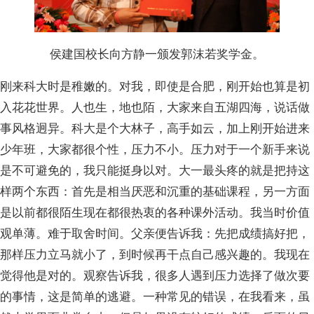
侯建国校长向方静一颁发郭沫若奖学金。
刚来科大时是稚嫩的。对我，即使是合肥，刚开始也算是初
入花花世界。人也生，地也陌，大家来自五湖四海，说话做
事风格迥异。科大是个大林子，高手如云，加上刚开始进来
少年班，大家都很个性，压力不小。压力对于一个新手来说
是不可避免的，我只能挺身以对。大一最头疼的就是把持这
样两个东西：首先是相当厌恶和沉重的基础课程，另一方面
是以前都很陌生现在都很热衷的各种课外活动。我当时价值
观单薄。难于取舍时间。父亲便告诉我：先把成绩搞好把，
那样压力立马就小了，到时候再干点自己感兴趣的。我现在
觉得他是对的。观察告诉我，很多人遇到压力选择了做次要
的事情，这是简单的逃避。一种常见的错误，在我看来，虽