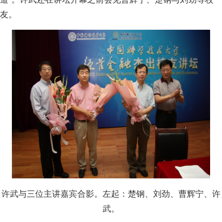
友。
许武与三位主讲嘉宾合影。左起：楚钢、刘劲、曹辉宁、许
武。