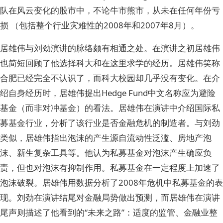
队在风云变化的股市中，不论牛市熊市，从未在任何年份亏
损 （包括整个行业灾难性的2008年和2007年8月）。
居雄伟与刘劲演讲的脉络颇有相通之处。在演讲之初居雄伟
也简短回顾了他选择科大和在这里求学的经历。居雄伟笑称
合肥已经完全不认识了，而科大校园却几乎没有变化。在介
绍自身经历时，居雄伟提出Hedge Fund中文名称应为避险
基金（而非对冲基金）的看法。居雄伟在演讲中介绍国际私
募基金行业，分析了该行业是否金融危机的制造者。与刘劲
类似，居雄伟指出泡沫的产生源自流动性泛滥、房地产泡
沫、新生复杂工具等。他认为私募基金对泡沫产生确应负
责，但也对泡沫有抑制作用。私募基金在一定程度上加速了
泡沫破裂。居雄伟用数据分析了2008年危机中私募基金的表
现。刘劲在演讲结尾对金融局势做出预测，而居雄伟在演讲
尾声则描述了他看到的“未来之路”：适度的监管、金融业整