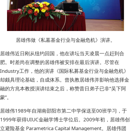
居雄伟做《私墓基金行业与金融危机》演讲。
居雄伟近日刚从纽约回国，他在讲坛当天凌晨一点赶到合
肥。时差尚在调整的居雄伟被安排在最后演讲。尽管在
Industry工作，他的演讲《国际私募基金行业与金融危机》
却颇具理论基础，自成体系。曾执教居雄伟并影响他选择金
融的方兆本教授演讲结束之后，称赞昔日弟子已非“吴下阿
蒙”。
居雄伟1989年自湖南邵阳市第二中学保送至00班学习，于
1999年获得UIUC金融学博士学位后。2009年初，居雄伟创
立避险基金 Parametrica Capital Management。居雄伟团