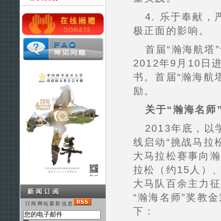
4. 乐于奉献
极正面的影响。
首届“瀚海航塔
2012年9月1
书。首届“瀚海航
励。
关于“瀚海名师
2013年底，
线启动“挑战马拉
大马拉松赛事向瀚
拉松（约15人）、
大马队百余主力征
“瀚海名师”奖教
订阅网站最新信息
下：