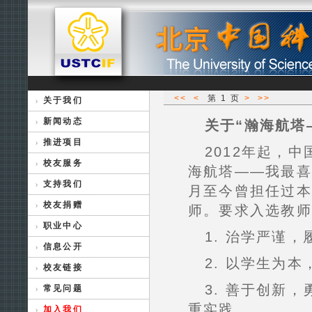
<<
<
第
1
页
>
>>
关于我们
新闻动态
关于“瀚海航塔
推进项目
2012年起，
校友服务
海航塔——我最喜
支持我们
月至今曾担任过本
校友捐赠
师。要求入选教师
职业中心
1. 治学严谨
信息公开
2. 以学生为
校友链接
3. 善于创新
常见问题
重实践。
加入我们