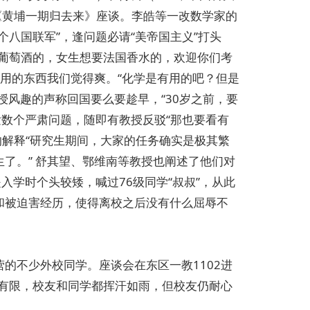
《黄埔一期归去来》座谈。李皓等一改数学家的
八国联军”，逢问题必请“美帝国主义”打头
国葡萄酒的，女生想要法国香水的，欢迎你们考
没用的东西我们觉得爽。“化学是有用的吧？但是
授风趣的声称回国要么要趁早，“30岁之前，要
发数个严肃问题，随即有教授反驳“那也要看有
的解释“研究生期间，大家的任务确实是极其繁
了。” 舒其望、鄂维南等教授也阐述了他们对
入学时个头较矮，喊过76级同学“叔叔”，从此
和被迫害经历，使得离校之后没有什么屈辱不
的不少外校同学。座谈会在东区一教1102进
果有限，校友和同学都挥汗如雨，但校友仍耐心