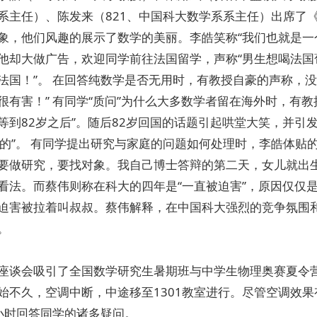
系主任）、陈发来（821、中国科大数学系系主任）出席了
象，他们风趣的展示了数学的美丽。李皓笑称“我们也就是一个
他却大做广告，欢迎同学前往法国留学，声称“男生想喝法
法国！”。 在回答纯数学是否无用时，有教授自豪的声称，
很有害！” 有同学“质问”为什么大多数学者留在海外时，有教
等到82岁之后”。随后82岁回国的话题引起哄堂大笑，并引
8的”。 有同学提出研究与家庭的问题如何处理时，李皓体贴
要做研究，要找对象。我自己博士答辩的第二天，女儿就出生
看法。而蔡伟则称在科大的四年是“一直被迫害”，原因仅仅是
迫害被拉着叫叔叔。蔡伟解释，在中国科大强烈的竞争氛围
。
座谈会吸引了全国数学研究生暑期班与中学生物理奥赛夏令营
始不久，空调中断，中途移至1301教室进行。尽管空调效
小时回答同学的诸多疑问。