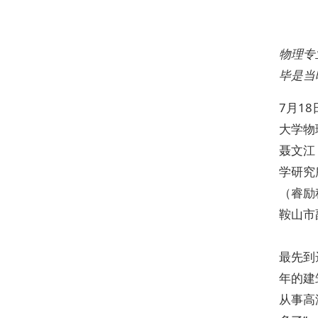
物理专
毕是当
7月1
大学物
聂文江
学研究
（睿励
鞍山市
最先到
年的建
从事高