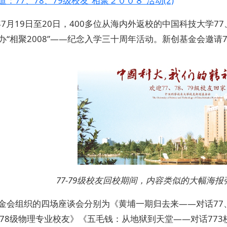
：77、78、79级校友“相聚２００８”活动(2)
8年7月19日至20日，400多位从海内外返校的中国科技大学7
办“相聚2008”——纪念入学三十周年活动。新创基金会邀请
77-79级校友回校期间，内容类似的大幅海
金会组织的四场座谈会分别为《黄埔一期归去来——对话77、
、78级物理专业校友》《五毛钱：从地狱到天堂——对话773