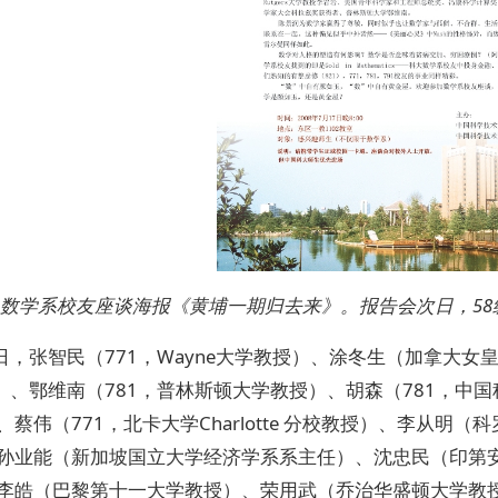
数学系校友座谈海报《黄埔一期归去来》。报告会次日，58
7日，张智民（771，Wayne大学教授）、涂冬生（加拿大女
1）、鄂维南（781，普林斯顿大学教授）、胡森（781，中
、蔡伟（771，北卡大学Charlotte 分校教授）、李从
孙业能（新加坡国立大学经济学系系主任）、沈忠民（印第
李皓（巴黎第十一大学教授）、荣用武（乔治华盛顿大学教授）