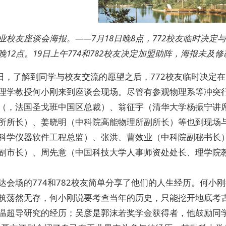
业校友座谈会海报。——7月18日晚8点，772校友临时决定
晚12点。19日上午774和782校友决定加盟助阵，海报未及修
8日，了解到同学与校友交流的愿望之后，772校友临时决定在
理学教授何小刚来到座谈会现场。尽管有参观物理系等冲突行
（，法国圣戈班中国区总裁）、翁征宇（清华大学杨振宁讲
所所长）、姜晓明（中科院高能物理所副所长）等也到现场与
科学仪器软件工程总监）、张洪、曹效业（中科院副秘书长
副市长）、周先意（中国科技大学人事师资处处长、理学院
达会场的774和782校友简单分享了他们的人生经历。何小
筑荡然无存，何小刚说要考查当年的历史，只能挖开地底考
温超导研究的经历；吴彦是郭沫若奖学金获得者，他鼓励同