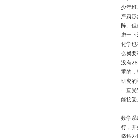
少年班
严肃形
阵。但
虑一下
化学也
么就要
没有2
重的，
研究的
一直受
能接受
数学系
行，开
坚持2