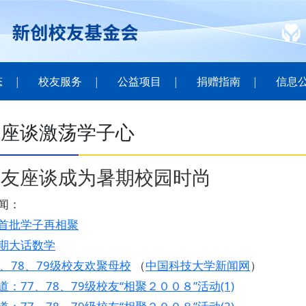
态
校友服务
公益项目
捐赠指南
信息
友座谈激荡学子心
校友座谈成为暑期校园时尚
闻：
首批学子再相聚
期大话数学
7、78、79级校友欢聚母校
（
中国科技大学新闻网
）
：77、78、79级校友“相聚２００８”活动(1)