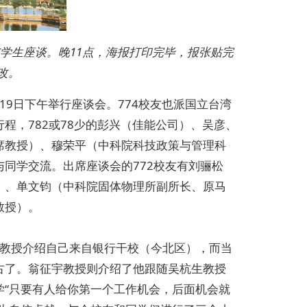
与学生座谈。晚11点，海报打印完毕，报张贴完
改。
19日下午举行座谈会。774校友也派国立台湾
程，782或78少的彭兴（佳能公司）、吴彦、
席教授）、穆荣平（中科院科技政策与管理科
同学交流。出席座谈会的772校友有刘骊松
）、单文钧（中科院固体物理所副所长、原马
教授）。
刚教授介绍自己来自银行干校（今北区），而当
古了。翁征宇教授则介绍了他跟随吴杭生教授
学“只要有人给你第一个工作机会，后面机会就