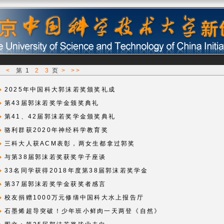
<
<
第
1
2
3
页
>
>>
2025年中国科大郭沫若奖颁奖礼成
第43届郭沫若奖学金颁奖典礼
第41、42届郭沫若奖学金颁奖典礼
骆利群获2020年神经科学教育奖
三科大人获ACM表彰，两女生都拿过郭奖
与第38届郭沫若奖获奖学子座谈
33名同学获得2018年度第38届郭沫若奖学金
第37届郭沫若奖学金获奖者感言
校友捐赠1000万元修缮中国科大水上报告厅
石墨烯超导突破！少年班小鲜肉一天两登《自然》