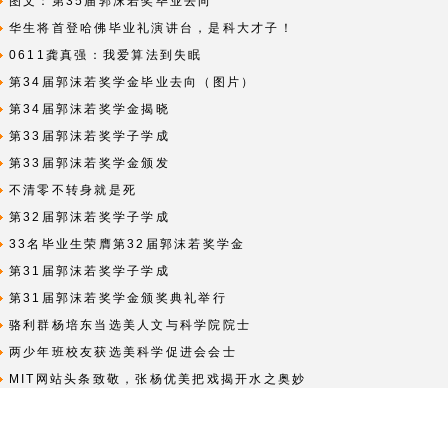
图文：第35届郭沫若奖毕业去向
华生将首登哈佛毕业礼演讲台，是科大才子！
0611龚真强：我爱算法到失眠
第34届郭沫若奖学金毕业去向（图片）
第34届郭沫若奖学金揭晓
第33届郭沫若奖学子学成
第33届郭沫若奖学金颁发
不清零不转身就是死
第32届郭沫若奖学子学成
33名毕业生荣膺第32届郭沫若奖学金
第31届郭沫若奖学子学成
第31届郭沫若奖学金颁奖典礼举行
骆利群杨培东当选美人文与科学院院士
两少年班校友获选美科学促进会会士
MIT网站头条致敬，张杨优美把戏揭开水之奥妙